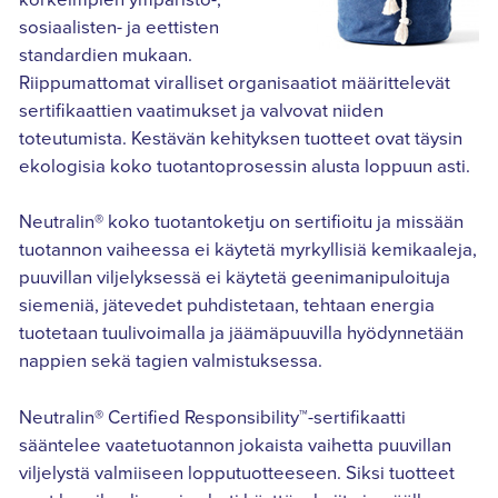
korkeimpien ympäristö-,
sosiaalisten- ja eettisten
standardien mukaan.
Riippumattomat viralliset organisaatiot määrittelevät
sertifikaattien vaatimukset ja valvovat niiden
toteutumista. Kestävän kehityksen tuotteet ovat täysin
ekologisia koko tuotantoprosessin alusta loppuun asti.
Neutralin® koko tuotantoketju on sertifioitu ja missään
tuotannon vaiheessa ei käytetä myrkyllisiä kemikaaleja,
puuvillan viljelyksessä ei käytetä geenimanipuloituja
siemeniä, jätevedet puhdistetaan, tehtaan energia
tuotetaan tuulivoimalla ja jäämäpuuvilla hyödynnetään
nappien sekä tagien valmistuksessa.
Neutralin® Certified Responsibility™-sertifikaatti
sääntelee vaatetuotannon jokaista vaihetta puuvillan
viljelystä valmiiseen lopputuotteeseen. Siksi tuotteet