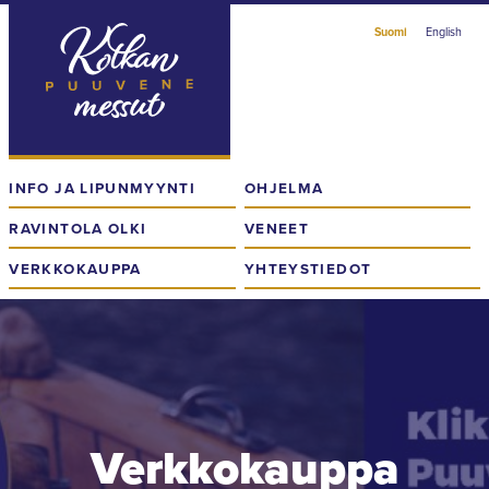
Skip
Suomi
English
to
content
Kotkan
Puuvenemessut
INFO JA LIPUNMYYNTI
OHJELMA
RAVINTOLA OLKI
VENEET
VERKKOKAUPPA
YHTEYSTIEDOT
Verkkokauppa