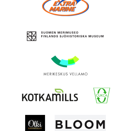
Oy
Extra
Marine
Suomen
merimuseo
Merikeskus
Vellamo
Kotkamills
Cukca