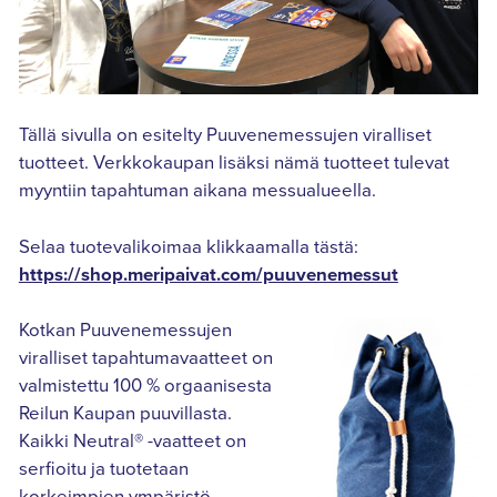
Tällä sivulla on esitelty Puuvenemessujen viralliset
tuotteet. Verkkokaupan lisäksi nämä tuotteet tulevat
myyntiin tapahtuman aikana messualueella.
Selaa tuotevalikoimaa klikkaamalla tästä:
https://shop.meripaivat.com/puuvenemessut
Kotkan Puuvenemessujen
viralliset tapahtumavaatteet on
valmistettu 100 % orgaanisesta
Reilun Kaupan puuvillasta.
Kaikki Neutral® -vaatteet on
serfioitu ja tuotetaan