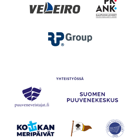
Store
Veleiro
Kaupunkilehdet
Pohjois-
Kymenlaakso
&
Ankkuri
RP
Group
YHTEISTYÖSSÄ
Puuveneveistäjät
Suomen
puuvenekeskus