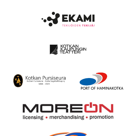
Kotkan
Mahogany
Suomen
Meripäivät
Yachting
Puuveneilijät
Society
Ekami
Kotkan
kaupunginteatteri
Kotkan
HaminaKotka
Pursiseura
Satama
Oy
More
On