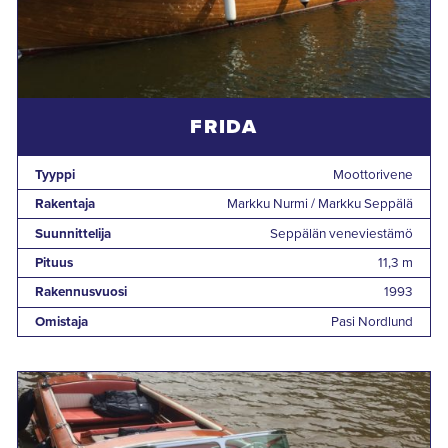
FRIDA
Tyyppi
Moottorivene
Rakentaja
Markku Nurmi / Markku Seppälä
Suunnittelija
Seppälän veneviestämö
Pituus
11,3 m
Rakennusvuosi
1993
Omistaja
Pasi Nordlund