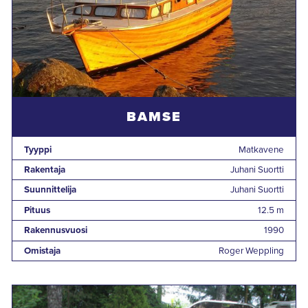
BAMSE
Tyyppi
Matkavene
Rakentaja
Juhani Suortti
Suunnittelija
Juhani Suortti
Pituus
12.5 m
Rakennusvuosi
1990
Omistaja
Roger Weppling