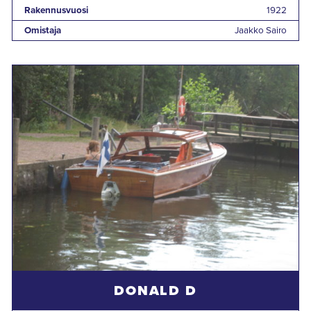
Rakennusvuosi
1922
Omistaja
Jaakko Sairo
DONALD D