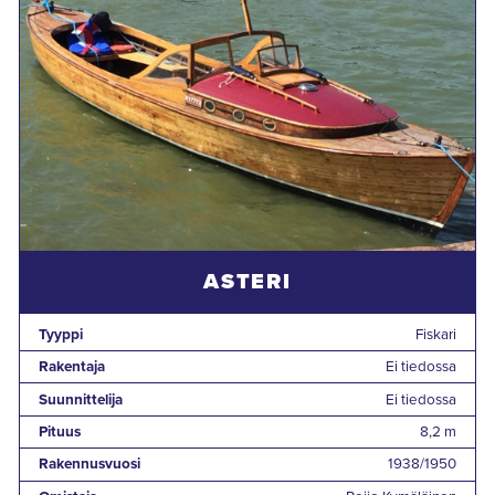
ASTERI
Tyyppi
Fiskari
Rakentaja
Ei tiedossa
Suunnittelija
Ei tiedossa
Pituus
8,2 m
Rakennusvuosi
1938/1950