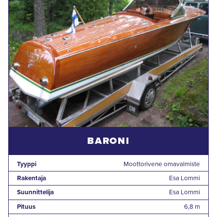
BARONI
Tyyppi
Moottorivene omavalmiste
Rakentaja
Esa Lommi
Suunnittelija
Esa Lommi
Pituus
6,8 m