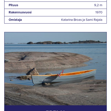
Pituus
9,2 m
Rakennusvuosi
1970
Omistaja
Katarina Broas ja Sami Rajala