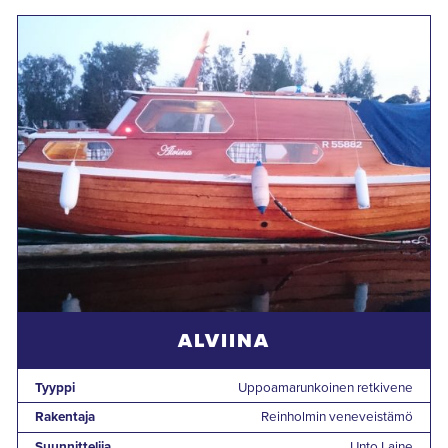
ALVIINA
Tyyppi
Uppoamarunkoinen retkivene
Rakentaja
Reinholmin veneveistämö
Suunnittelija
Unto Laine