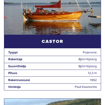
CASTOR
Tyyppi
Purjevene
Rakentaja
Björn Nyberg
Suunnittelija
Björn Nyberg
Pituus
12,3 m
Rakennusvuosi
1992
Omistaja
Pauli Kaunisvirta