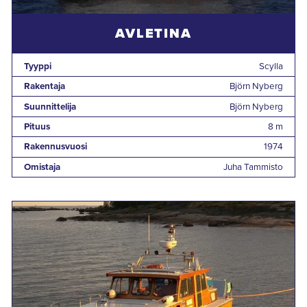
AVLETINA
Tyyppi
Scylla
Rakentaja
Björn Nyberg
Suunnittelija
Björn Nyberg
Pituus
8 m
Rakennusvuosi
1974
Omistaja
Juha Tammisto