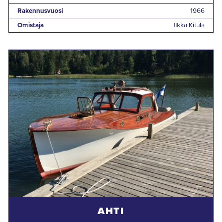
Rakennusvuosi
1966
Omistaja
Ilkka Kitula
AHTI