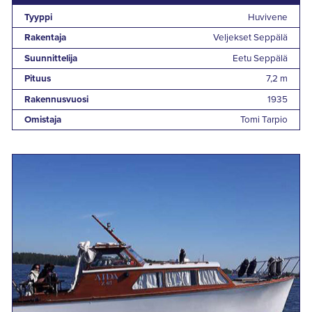
Tyyppi
Huvivene
Rakentaja
Veljekset Seppälä
Suunnittelija
Eetu Seppälä
Pituus
7,2 m
Rakennusvuosi
1935
Omistaja
Tomi Tarpio