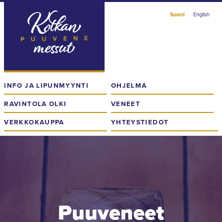
Skip
Suomi
English
to
content
Kotkan
Puuvenemessut
INFO JA LIPUNMYYNTI
OHJELMA
RAVINTOLA OLKI
VENEET
VERKKOKAUPPA
YHTEYSTIEDOT
Puuveneet