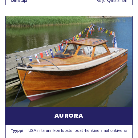
Omistaja
Reijo Kymäläinen
AURORA
Tyyppi
USA:n itärannikon lobster boat -henkinen mahonkivene