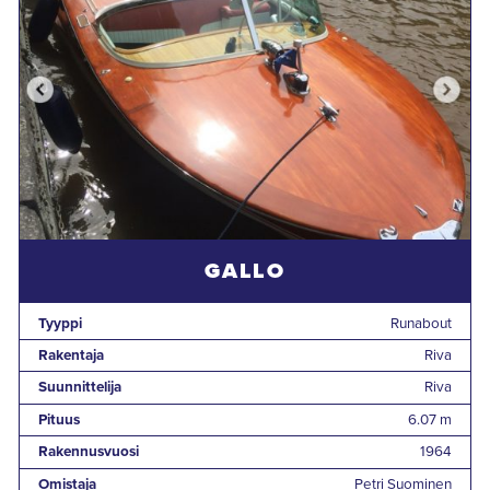
GALLO
Tyyppi
Runabout
Rakentaja
Riva
Suunnittelija
Riva
Pituus
6.07 m
Rakennusvuosi
1964
Omistaja
Petri Suominen