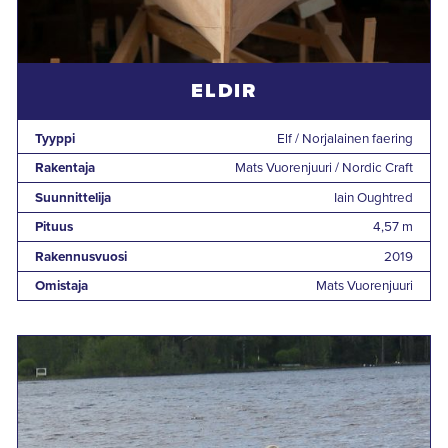
ELDIR
Tyyppi
Elf / Norjalainen faering
Rakentaja
Mats Vuorenjuuri / Nordic Craft
Suunnittelija
Iain Oughtred
Pituus
4,57 m
Rakennusvuosi
2019
Omistaja
Mats Vuorenjuuri