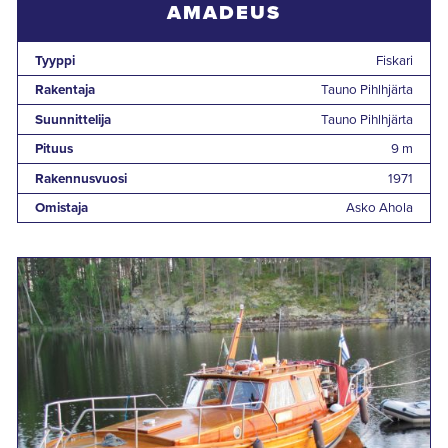
AMADEUS
Tyyppi
Fiskari
Rakentaja
Tauno Pihlhjärta
Suunnittelija
Tauno Pihlhjärta
Pituus
9 m
Rakennusvuosi
1971
Omistaja
Asko Ahola