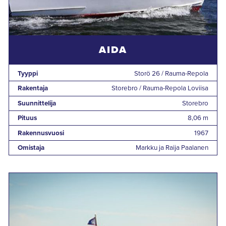
AIDA
Tyyppi
Storö 26 / Rauma-Repola
Rakentaja
Storebro / Rauma-Repola Loviisa
Suunnittelija
Storebro
Pituus
8,06 m
Rakennusvuosi
1967
Omistaja
Markku ja Raija Paalanen