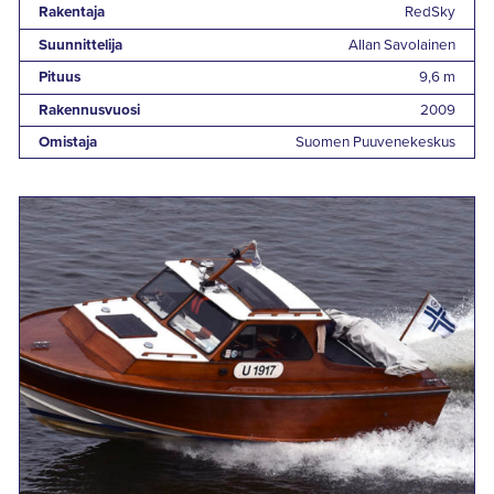
Rakentaja
RedSky
Suunnittelija
Allan Savolainen
Pituus
9,6 m
Rakennusvuosi
2009
Omistaja
Suomen Puuvenekeskus