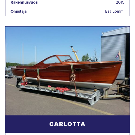
Rakennusvuosi
2015
Omistaja
Esa Lommi
CARLOTTA