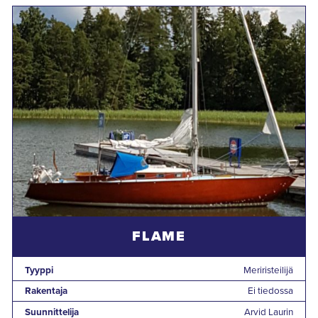
FLAME
Tyyppi
Meriristeilijä
Rakentaja
Ei tiedossa
Suunnittelija
Arvid Laurin