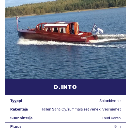
D.INTO
Tyyppi
Salonkivene
Rakentaja
Hallan Saha Oy/summalaiset venekirvesmiehet
Suunnittelija
Lauri Kanto
Pituus
9 m