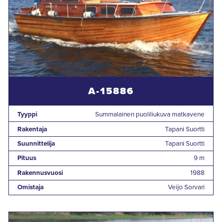
A-15886
Tyyppi
Summalainen puoliliukuva matkavene
Rakentaja
Tapani Suortti
Suunnittelija
Tapani Suortti
Pituus
9 m
Rakennusvuosi
1988
Omistaja
Veijo Sorvari