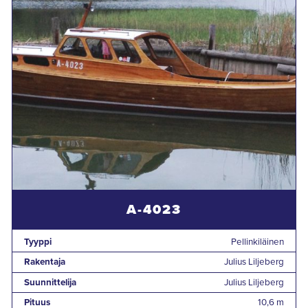
A-4023
Tyyppi
Pellinkiläinen
Rakentaja
Julius Liljeberg
Suunnittelija
Julius Liljeberg
Pituus
10,6 m